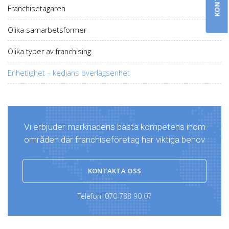
Franchisetagaren
Olika samarbetsformer
Olika typer av franchising
Enhetlighet – kedjans överlägsenhet
Vi erbjuder marknadens bästa kompetens inom
områden där franchiseföretag har viktiga behov
KONTAKTA OSS
Telefon:
070-788 90 07