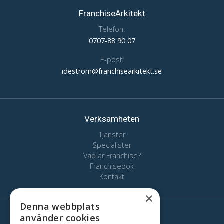
FranchiseArkitekt
Telefon:
0707-88 90 07
E-post:
idestrom@franchisearkitekt.se
Verksamheten
Tjänster
Specialister
Vad är Franchise?
Franchisebok
Kontakt
×
Denna webbplats
använder cookies
Här finns vi