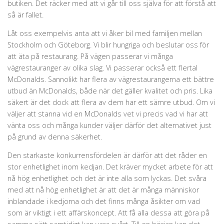
butiken. Det räcker med att vi går till oss själva för att förstå att
så är fallet.
Låt oss exempelvis anta att vi åker bil med familjen mellan
Stockholm och Göteborg. Vi blir hungriga och beslutar oss för
att äta på restaurang. På vägen passerar vi många
vägrestauranger av olika slag. Vi passerar också ett flertal
McDonalds. Sannolikt har flera av vägrestaurangerna ett bättre
utbud än McDonalds, både när det gäller kvalitet och pris. Lika
säkert är det dock att flera av dem har ett sämre utbud. Om vi
väljer att stanna vid en McDonalds vet vi precis vad vi har att
vänta oss och många kunder väljer därför det alternativet just
på grund av denna säkerhet.
Den starkaste konkurrensfördelen är därför att det råder en
stor enhetlighet inom kedjan. Det kräver mycket arbete för att
nå hög enhetlighet och det är inte alla som lyckas. Det svåra
med att nå hög enhetlighet är att det är många människor
inblandade i kedjorna och det finns många åsikter om vad
som är viktigt i ett affärskoncept. Att få alla dessa att göra på