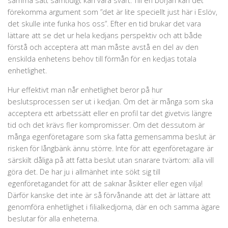
samma sätt samtidigt kan vara svårt. Till en början kan det
förekomma argument som ”det är lite speciellt just här i Eslöv,
det skulle inte funka hos oss”. Efter en tid brukar det vara
lättare att se det ur hela kedjans perspektiv och att både
förstå och acceptera att man måste avstå en del av den
enskilda enhetens behov till förmån för en kedjas totala
enhetlighet.
Hur effektivt man når enhetlighet beror på hur
beslutsprocessen ser ut i kedjan. Om det är många som ska
acceptera ett arbetssätt eller en profil tar det givetvis längre
tid och det krävs fler kompromisser. Om det dessutom är
många egenföretagare som ska fatta gemensamma beslut är
risken för långbänk ännu större. Inte för att egenföretagare är
särskilt dåliga på att fatta beslut utan snarare tvärtom: alla vill
göra det. De har ju i allmänhet inte sökt sig till
egenföretagandet för att de saknar åsikter eller egen vilja!
Därför kanske det inte är så förvånande att det är lättare att
genomföra enhetlighet i filialkedjorna, där en och samma ägare
beslutar för alla enheterna.