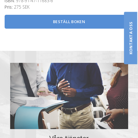
ISBN:
978-91-47-11683-6
Pris:
275 SEK
BESTÄLL BOKEN
KONTAKTA OSS