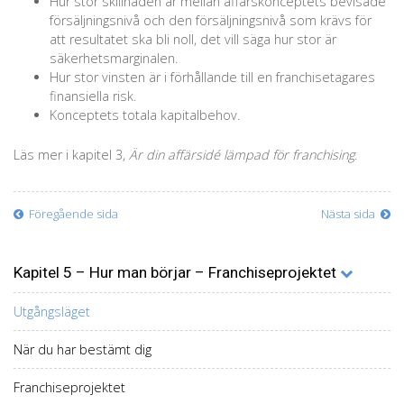
Hur stor skillnaden är mellan affärskonceptets bevisade
försäljningsnivå och den försäljningsnivå som krävs för
att resultatet ska bli noll, det vill säga hur stor är
säkerhetsmarginalen.
Hur stor vinsten är i förhållande till en franchisetagares
finansiella risk.
Konceptets totala kapitalbehov.
Läs mer i kapitel 3,
Är din affärsidé lämpad för franchising
.
Föregående sida
Nästa sida
Kapitel 5 – Hur man börjar – Franchiseprojektet
Utgångsläget
När du har bestämt dig
Franchiseprojektet