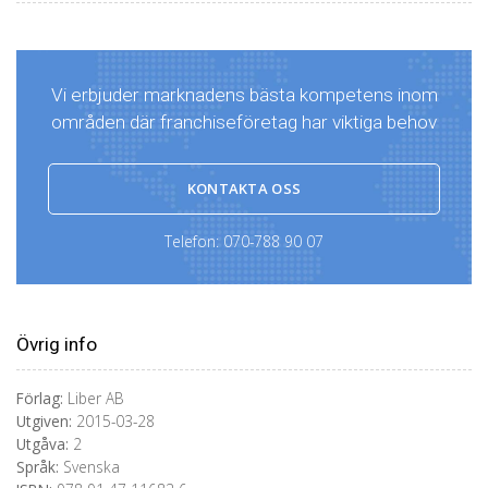
Vi erbjuder marknadens bästa kompetens inom
områden där franchiseföretag har viktiga behov
KONTAKTA OSS
Telefon:
070-788 90 07
Övrig info
Förlag:
Liber AB
Utgiven:
2015-03-28
Utgåva:
2
Språk:
Svenska