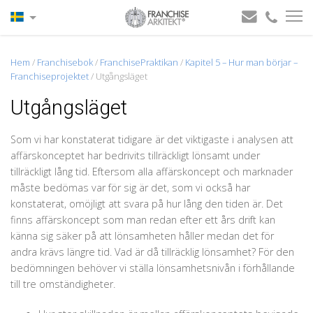
Hem
/
Franchisebok
/
FranchisePraktikan
/
Kapitel 5 – Hur man börjar –
Franchiseprojektet
/
Utgångsläget
Utgångsläget
Som vi har konstaterat tidigare är det viktigaste i analysen att
affärskonceptet har bedrivits tillräckligt lönsamt under
tillräckligt lång tid. Eftersom alla affärskoncept och marknader
måste bedömas var för sig är det, som vi också har
konstaterat, omöjligt att svara på hur lång den tiden är. Det
finns affärskoncept som man redan efter ett års drift kan
känna sig säker på att lönsamheten håller medan det för
andra krävs längre tid. Vad är då tillräcklig lönsamhet? För den
bedömningen behöver vi ställa lönsamhetsnivån i förhållande
till tre omständigheter.