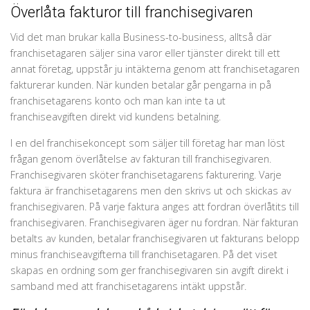
Överlåta fakturor till franchisegivaren
Vid det man brukar kalla Business-to-business, alltså där
franchisetagaren säljer sina varor eller tjänster direkt till ett
annat företag, uppstår ju intäkterna genom att franchisetagaren
fakturerar kunden. När kunden betalar går pengarna in på
franchisetagarens konto och man kan inte ta ut
franchiseavgiften direkt vid kundens betalning.
I en del franchisekoncept som säljer till företag har man löst
frågan genom överlåtelse av fakturan till franchisegivaren.
Franchisegivaren sköter franchisetagarens fakturering. Varje
faktura är franchisetagarens men den skrivs ut och skickas av
franchisegivaren. På varje faktura anges att fordran överlåtits till
franchisegivaren. Franchisegivaren äger nu fordran. När fakturan
betalts av kunden, betalar franchisegivaren ut fakturans belopp
minus franchiseavgifterna till franchisetagaren. På det viset
skapas en ordning som ger franchisegivaren sin avgift direkt i
samband med att franchisetagarens intäkt uppstår.