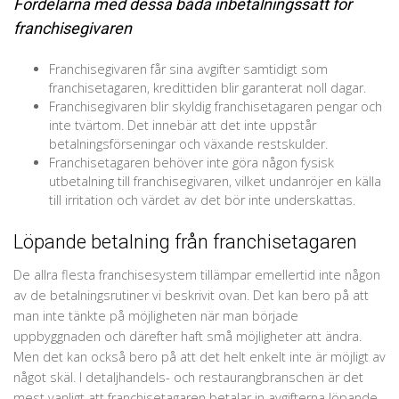
Fördelarna med dessa båda inbetalningssätt för
franchisegivaren
Franchisegivaren får sina avgifter samtidigt som
franchisetagaren, kredittiden blir garanterat noll dagar.
Franchisegivaren blir skyldig franchisetagaren pengar och
inte tvärtom. Det innebär att det inte uppstår
betalningsförseningar och växande restskulder.
Franchisetagaren behöver inte göra någon fysisk
utbetalning till franchisegivaren, vilket undanröjer en källa
till irritation och värdet av det bör inte underskattas.
Löpande betalning från franchisetagaren
De allra flesta franchisesystem tillämpar emellertid inte någon
av de betalningsrutiner vi beskrivit ovan. Det kan bero på att
man inte tänkte på möjligheten när man började
uppbyggnaden och därefter haft små möjligheter att ändra.
Men det kan också bero på att det helt enkelt inte är möjligt av
något skäl. I detaljhandels- och restaurangbranschen är det
mest vanligt att franchisetagaren betalar in avgifterna löpande.