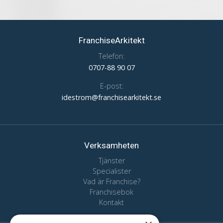
FranchiseArkitekt
Telefon:
0707-88 90 07
E-post:
idestrom@franchisearkitekt.se
Verksamheten
Tjänster
Specialister
Vad är Franchise?
Franchisebok
Kontakt