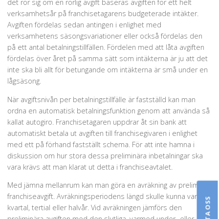
det rör sig om en rörlig avgift baseras avgiften för ett helt
verksamhetsår på franchisetagarens budgeterade intäkter.
Avgiften fördelas sedan antingen i enlighet med
verksamhetens säsongsvariationer eller också fördelas den
på ett antal betalningstillfällen. Fördelen med att låta avgiften
fördelas över året på samma sätt som intäkterna är ju att det
inte ska bli allt för betungande om intäkterna är små under en
lågsäsong.
När avgiftsnivån per betalningstillfälle är fastställd kan man
ordna en automatisk betalningsfunktion genom att använda så
kallat autogiro. Franchisetagaren uppdrar åt sin bank att
automatiskt betala ut avgiften till franchisegivaren i enlighet
med ett på förhand fastställt schema. För att inte hamna i
diskussion om hur stora dessa preliminära inbetalningar ska
vara krävs att man klarat ut detta i franchiseavtalet.
Med jämna mellanrum kan man göra en avräkning av preliminär
franchiseavgift. Avräkningsperiodens längd skulle kunna vara
kvartal, tertial eller halvår. Vid avräkningen jämförs den
preliminära avgiften med den slutliga, varmed under- eller