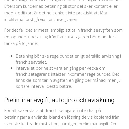
Eftersom kundernas betalning till stor del sker kontant eller
med kreditkort är det helt enkelt inte praktiskt att låta
intäkterna först gå via franchisegivaren.
För det fall det är mest lämpligt att ta in franchiseavgiften som
en löpande inbetalning från franchisetagaren bör man dock
tänka på följande:
Betalning bör ske regelbundet enligt särskild anvisning i
franchiseavtalet.
Intervallet bör helst vara en gång per vecka om
franchisetagarens intäkter inkommer regelbundet. Det
finns de som tar in avgiften en gång per månad, men ju
kortare intervall desto bättre.
Preliminär avgift, autogiro och avräkning
För att säkerställa att franchisetagaren inte drar på
betalningarna används ibland en lösning delvis kopierad från
svensk skatteadministration, nämligen preliminär avgift. Om