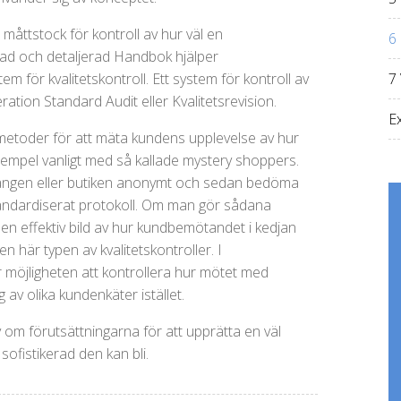
åttstock för kontroll av hur väl en
6 
erad och detaljerad Handbok hjälper
7
m för kvalitetskontroll. Ett system för kontroll av
eration Standard Audit eller Kvalitetsrevision.
E
metoder för att mäta kundens upplevelse av hur
exempel vanligt med så kallade mystery shoppers.
rangen eller butiken anonymt och sedan bedöma
standardiserat protokoll. Om man gör sådana
n effektiv bild av hur kundbemötandet i kedjan
en här typen av kvalitetskontroller. I
öjligheten att kontrollera hur mötet med
av olika kundenkäter istället.
om förutsättningarna för att upprätta en väl
 sofistikerad den kan bli.