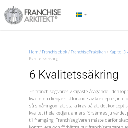
Hem
/
Franchisebok
/
FranchisePraktikan
/
Kapitel 3 
Kvalitetssäkring
6 Kvalitetssäkring
En franchisegivares viktigaste åtagande i den löpa
kvaliteten i kedjans utförande av konceptet, inte
så småningom att ställa krav på att det koncept 
kvalitet i hela kedjan, annars försämras ju värde
till framgång. Franchisegivaren måste därför skapa
kontrollera och förbättra hur franchisetagaren a