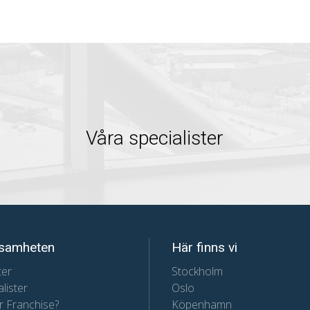
Våra specialister
samheten
Här finns vi
ter
Stockholm
lister
Oslo
r Franchise?
Köpenhamn