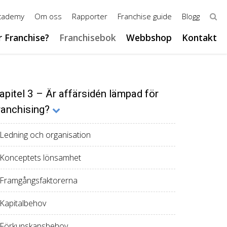
Academy
Om oss
Rapporter
Franchise guide
Blogg
r Franchise?
Franchisebok
Webbshop
Kontakt
apitel 3 – Är affärsidén lämpad för
ranchising?
 Ledning och organisation
 Konceptets lönsamhet
 Framgångsfaktorerna
 Kapitalbehov
 Förkunskapsbehov