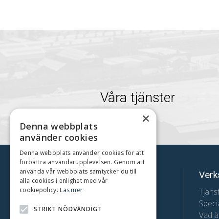
Våra tjänster
×
Denna webbplats
använder cookies
Denna webbplats använder cookies för att
förbättra användarupplevelsen. Genom att
använda vår webbplats samtycker du till
FranchiseArkitekt
Verk
alla cookies i enlighet med vår
cookiepolicy.
Läs mer
Telefon:
Tjäns
Specia
0707-88 90 07
STRIKT NÖDVÄNDIGT
Vad ä