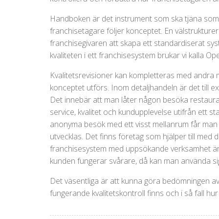
Handboken är det instrument som ska tjäna som m
franchisetagare följer konceptet. En välstruktur
franchisegivaren att skapa ett standardiserat syste
kvaliteten i ett franchisesystem brukar vi kalla Op
Kvalitetsrevisioner kan kompletteras med andra 
konceptet utförs. Inom detaljhandeln är det till 
Det innebär att man låter någon besöka restau
service, kvalitet och kundupplevelse utifrån ett 
anonyma besök med ett visst mellanrum får man e
utvecklas. Det finns företag som hjälper till med d
franchisesystem med uppsökande verksamhet är m
kunden fungerar svårare, då kan man använda sig 
Det väsentliga är att kunna göra bedömningen av 
fungerande kvalitetskontroll finns och i så fall hur