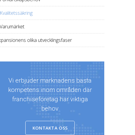
Kvalitetssäkring
 Varumärket
xpansionens olika utvecklingsfaser
Vi erbjuder marknadens bästa
kompetens inom områden där
franchiseföretag har viktiga
behov
KONTAKTA OSS