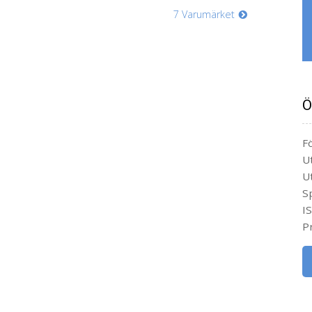
7 Varumärket
Ö
Fö
U
U
S
I
Pr