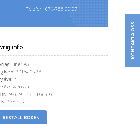
Telefon:
070-788 90 07
KONTAKTA OSS
vrig info
rlag:
Liber AB
tgiven:
2015-03-28
tgåva:
2
pråk:
Svenska
SBN:
978-91-47-11683-6
is:
275 SEK
BESTÄLL BOKEN