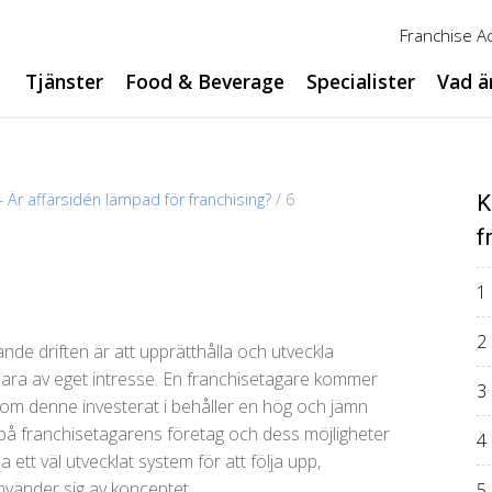
Franchise 
Tjänster
Food & Beverage
Specialister
Vad ä
– Är affärsidén lämpad för franchising?
/
6
K
f
1
2
nde driften är att upprätthålla och utveckla
 bara av eget intresse. En franchisetagare kommer
3
som denne investerat i behåller en hög och jämn
t på franchisetagarens företag och dess möjligheter
4
 ett väl utvecklat system för att följa upp,
nvänder sig av konceptet.
5