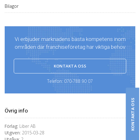
Bilagor
Vi erbjuder marknadens bästa kompetens inom
områden där franchiseföretag har viktiga behov
KONTAKTA OSS
Telefon:
070-788 90 07
KONTAKTA OSS
Övrig info
Förlag:
Liber AB
Utgiven:
2015-03-28
Utgåva:
2