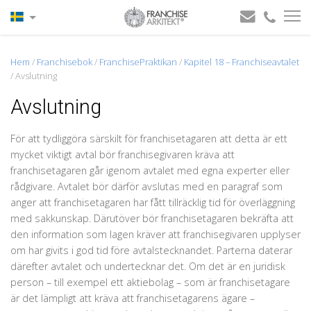
Hem
/
Franchisebok
/
FranchisePraktikan
/
Kapitel 18 – Franchiseavtalet
/
Avslutning
Avslutning
För att tydliggöra särskilt för franchisetagaren att detta är ett
mycket viktigt avtal bör franchisegivaren kräva att
franchisetagaren går igenom avtalet med egna experter eller
rådgivare. Avtalet bör därför avslutas med en paragraf som
anger att franchisetagaren har fått tillräcklig tid för överläggning
med sakkunskap. Därutöver bör franchisetagaren bekräfta att
den information som lagen kräver att franchisegivaren upplyser
om har givits i god tid före avtalstecknandet. Parterna daterar
därefter avtalet och undertecknar det. Om det är en juridisk
person – till exempel ett aktiebolag – som är franchisetagare
är det lämpligt att kräva att franchisetagarens ägare –