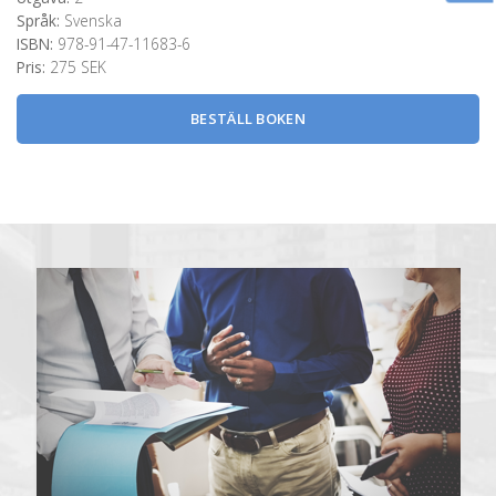
Språk:
Svenska
ISBN:
978-91-47-11683-6
Pris:
275 SEK
BESTÄLL BOKEN