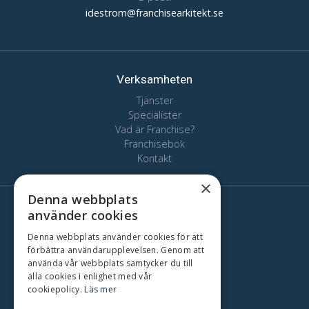
idestrom@franchisearkitekt.se
Verksamheten
Tjänster
Specialister
Vad är Franchise?
Franchisebok
Kontakt
×
Denna webbplats
använder cookies
Här finns vi
Stockholm
Denna webbplats använder cookies för att
Oslo
förbättra användarupplevelsen. Genom att
använda vår webbplats samtycker du till
Köpenhamn
alla cookies i enlighet med vår
Göteborg
cookiepolicy.
Läs mer
Malmö