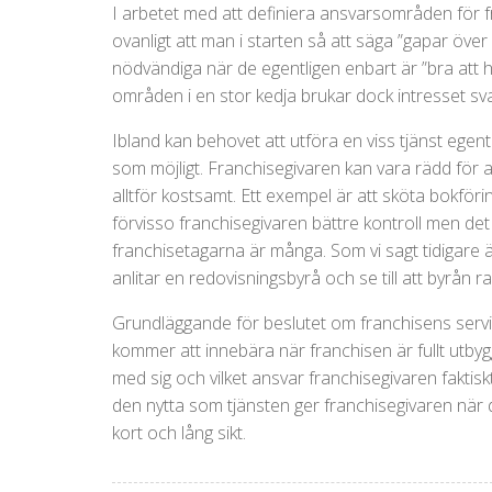
I arbetet med att definiera ansvarsområden för f
ovanligt att man i starten så att säga ”gapar öv
nödvändiga när de egentligen enbart är ”bra att
områden i en stor kedja brukar dock intresset sva
Ibland kan behovet att utföra en viss tjänst egen
som möjligt. Franchisegivaren kan vara rädd för at
alltför kostsamt. Ett exempel är att sköta bokför
förvisso franchisegivaren bättre kontroll men de
franchisetagarna är många. Som vi sagt tidigare är 
anlitar en redovisningsbyrå och se till att byrån ra
Grundläggande för beslutet om franchisens serv
kommer att innebära när franchisen är fullt utby
med sig och vilket ansvar franchisegivaren faktisk
den nytta som tjänsten ger franchisegivaren när d
kort och lång sikt.