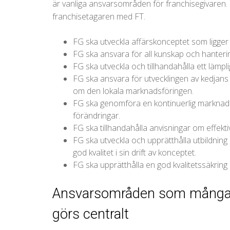
är vanliga ansvarsområden för franchisegivaren
franchisetagaren med FT.
FG ska utveckla affärskonceptet som ligger 
FG ska ansvara för all kunskap och hanteri
FG ska utveckla och tillhandahålla ett lämpl
FG ska ansvara för utvecklingen av kedja
om den lokala marknadsföringen.
FG ska genomföra en kontinuerlig marknads
förändringar.
FG ska tillhandahålla anvisningar om effektiv
FG ska utveckla och upprätthålla utbildning
god kvalitet i sin drift av konceptet.
FG ska upprätthålla en god kvalitetssäkring a
Ansvarsområden som många 
görs centralt