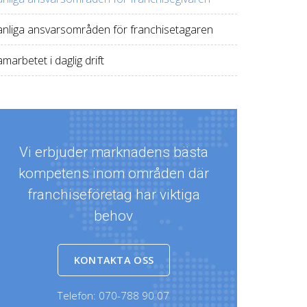
anliga ansvarsområden för franchisetagaren
marbetet i daglig drift
Vi erbjuder marknadens bästa
kompetens inom områden där
franchiseföretag har viktiga
behov
KONTAKTA OSS
Telefon:
070-788 90 07