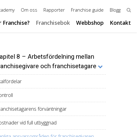
Academy
Om oss
Rapporter
Franchise guide
Blogg
r Franchise?
Franchisebok
Webbshop
Kontakt
apitel 8 – Arbetsfördelning mellan
ranchisegivare och franchisetagare
kalfördelar
ntroll
ranchisetagarens förväntningar
ostnader vid full utbyggnad
anliga ansvarsområden för franchisegivaren