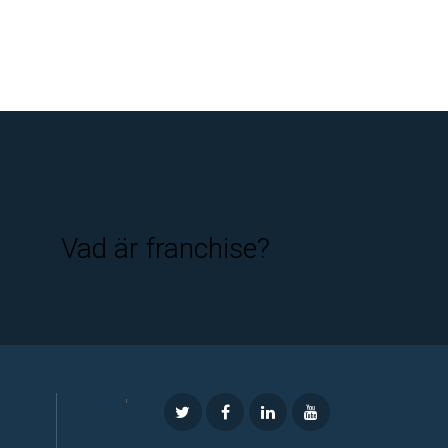
Vad är franchise?
'