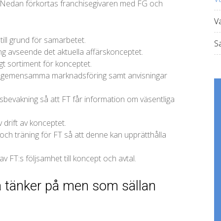
. Nedan förkortas franchisegivaren med FG och
V
till grund för samarbetet.
Sa
ng avseende det aktuella affärskonceptet.
igt sortiment för konceptet.
ns gemensamma marknadsföring samt anvisningar
bevakning så att FT får information om väsentliga
 drift av konceptet.
 och träning för FT så att denne kan upprätthålla
v FT:s följsamhet till koncept och avtal.
tänker på men som sällan