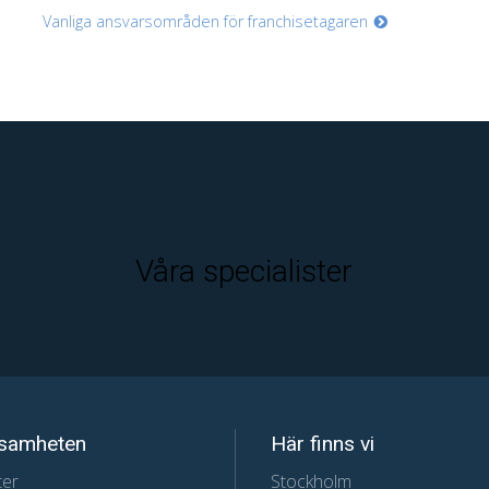
Vanliga ansvarsområden för franchisetagaren
Våra specialister
samheten
Här finns vi
ter
Stockholm