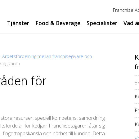
Franchise 
Tjänster
Food & Beverage
Specialister
Vad ä
 – Arbetsfördelning mellan franchisegivare och
K
isegivaren
f
åden för
S
Ko
F
 stora resurser, speciell kompetens, samordning
K
sfördelar för kedjan. Franchisetagaren åtar sig
 fingertoppskänsla och närhet till kunden. Detta
V