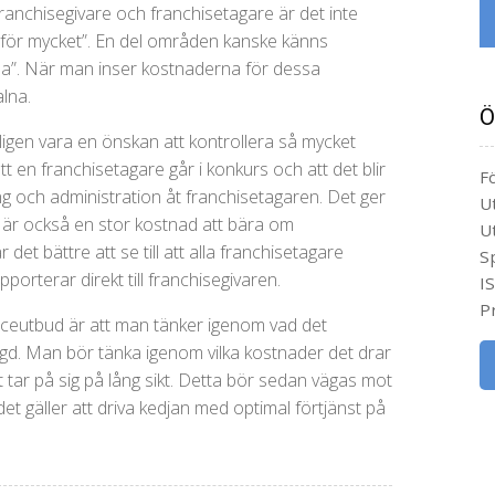
ranchisegivare och franchisetagare är det inte
er för mycket”. En del områden kanske känns
 ha”. När man inser kostnaderna för dessa
lna.
Ö
tligen vara en önskan att kontrollera så mycket
t en franchisetagare går i konkurs och att det blir
Fö
ing och administration åt franchisetagaren. Det ger
U
t är också en stor kostnad att bära om
U
det bättre att se till att alla franchisetagare
S
pporterar direkt till franchisegivaren.
I
Pr
iceutbud är att man tänker igenom vad det
ggd. Man bör tänka igenom vilka kostnader det drar
t tar på sig på lång sikt. Detta bör sedan vägas mot
et gäller att driva kedjan med optimal förtjänst på