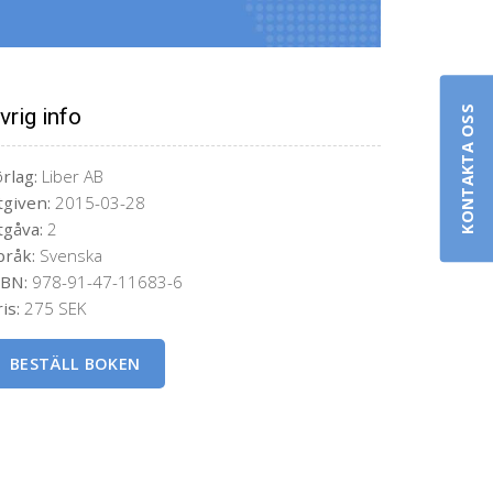
vrig info
KONTAKTA OSS
rlag:
Liber AB
tgiven:
2015-03-28
tgåva:
2
pråk:
Svenska
SBN:
978-91-47-11683-6
is:
275 SEK
BESTÄLL BOKEN