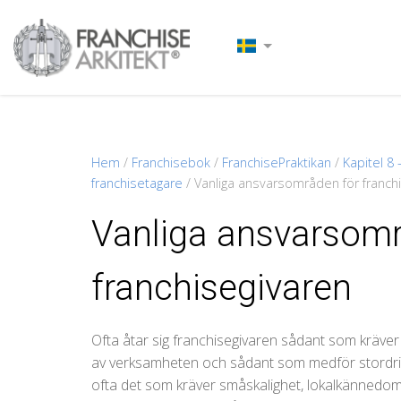
Hem
/
Franchisebok
/
FranchisePraktikan
/
Kapitel 8
franchisetagare
/
Vanliga ansvarsområden för franch
Vanliga ansvarsomr
franchisegivaren
Ofta åtar sig franchisegivaren sådant som kräver
av verksamheten och sådant som medför stordrift
ofta det som kräver småskalighet, lokalkännedom,