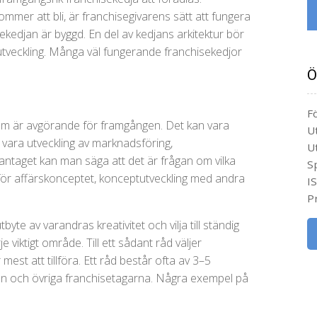
ommer att bli, är franchisegivarens sätt att fungera
sekedjan är byggd. En del av kedjans arkitektur bör
 utveckling. Många väl fungerande franchisekedjor
Ö
Fö
om är avgörande för framgången. Det kan vara
U
n vara utveckling av marknadsföring,
U
antaget kan man säga att det är frågan om vilka
S
för affärskonceptet, konceptutveckling med andra
I
Pr
byte av varandras kreativitet och vilja till ständig
e viktigt område. Till ett sådant råd väljer
est att tillföra. Ett råd består ofta av 3–5
en och övriga franchisetagarna. Några exempel på