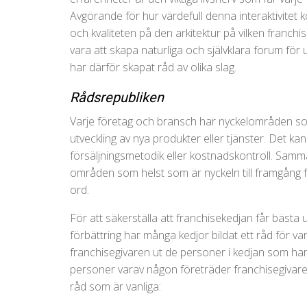
Avgörande för hur värdefull denna interaktivitet k
och kvaliteten på den arkitektur på vilken franchi
vara att skapa naturliga och självklara forum för
har därför skapat råd av olika slag.
Rådsrepubliken
Varje företag och bransch har nyckelområden s
utveckling av nya produkter eller tjänster. Det ka
försäljningsmetodik eller kostnadskontroll. Samm
områden som helst som är nyckeln till framgång 
ord.
För att säkerställa att franchisekedjan får bästa ut
förbättring har många kedjor bildat ett råd för varj
franchisegivaren ut de personer i kedjan som har m
personer varav någon företräder franchisegivar
råd som är vanliga: