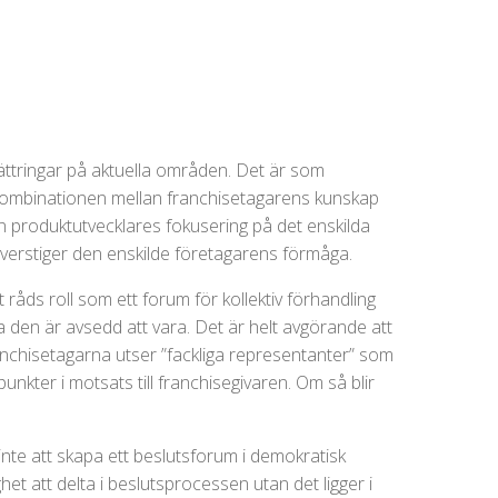
ättringar på aktuella områden. Det är som
I kombinationen mellan franchisetagarens kunskap
n produktutvecklares fokusering på det enskilda
verstiger den enskilde företagarens förmåga.
t råds roll som ett forum för kollektiv förhandling
 den är avsedd att vara. Det är helt avgörande att
 franchisetagarna utser ”fackliga representanter” som
punkter i motsats till franchisegivaren. Om så blir
å inte att skapa ett beslutsforum i demokratisk
lighet att delta i beslutsprocessen utan det ligger i