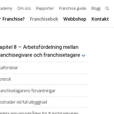
Academy
Om oss
Rapporter
Franchise guide
Blogg
r Franchise?
Franchisebok
Webbshop
Kontakt
apitel 8 – Arbetsfördelning mellan
ranchisegivare och franchisetagare
kalfördelar
ntroll
ranchisetagarens förväntningar
ostnader vid full utbyggnad
anliga ansvarsområden för franchisegivaren