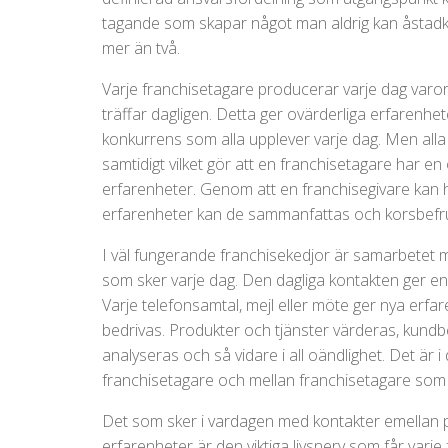
tagande som skapar något man aldrig kan åstadko
mer än två.
Varje franchisetagare producerar varje dag varor 
träffar dagligen. Detta ger ovärderliga erfarenhe
konkurrens som alla upplever varje dag. Men all
samtidigt vilket gör att en franchisetagare har en
erfarenheter. Genom att en franchisegivare kan h
erfarenheter kan de sammanfattas och korsbefruk
I väl fungerande franchisekedjor är samarbetet 
som sker varje dag. Den dagliga kontakten ger en i
Varje telefonsamtal, mejl eller möte ger nya er
bedrivas. Produkter och tjänster värderas, kun
analyseras och så vidare i all oändlighet. Det är
franchisetagare och mellan franchisetagare som 
Det som sker i vardagen med kontakter emellan 
erfarenheter är den viktiga livsnerv som får varje