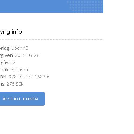
vrig info
rlag:
Liber AB
tgiven:
2015-03-28
tgåva:
2
pråk:
Svenska
SBN:
978-91-47-11683-6
is:
275 SEK
BESTÄLL BOKEN