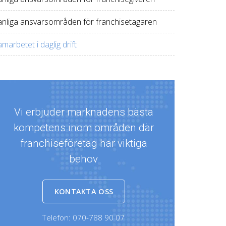
anliga ansvarsområden för franchisetagaren
marbetet i daglig drift
Vi erbjuder marknadens bästa
kompetens inom områden där
franchiseföretag har viktiga
behov
KONTAKTA OSS
Telefon:
070-788 90 07