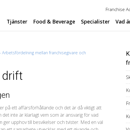
Franchise 
Tjänster
Food & Beverage
Specialister
Vad ä
 – Arbetsfördelning mellan franchisegivare och
K
f
drift
S
Ko
gen
F
 på ett affärsförhållande och det är då viktigt att
 det inte är klarlagt vem som är ansvarig för vad
K
m ger upphov till besvikelser och tvister. Med en väl
kan ett samarbete utvecklas med ett givande och
V