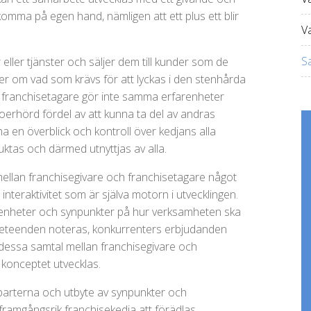
mma på egen hand, nämligen att ett plus ett blir
V
Sa
eller tjänster och säljer dem till kunder som de
ter om vad som krävs för att lyckas i den stenhårda
a franchisetagare gör inte samma erfarenheter
 oerhörd fördel av att kunna ta del av andras
a en överblick och kontroll över kedjans alla
tas och därmed utnyttjas av alla.
mellan franchisegivare och franchisetagare något
nteraktivitet som är själva motorn i utvecklingen.
farenheter och synpunkter på hur verksamheten ska
dbeteenden noteras, konkurrenters erbjudanden
 i dessa samtal mellan franchisegivare och
konceptet utvecklas.
parterna och utbyte av synpunkter och
 framgångsrik franchisekedja att förädlas.