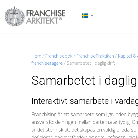
Hem
/
Franchisebok
/
FranchisePraktikan
/
Kapitel 8
franchisetagare
/
Samarbetet i daglig drift
Samarbetet i daglig 
Interaktivt samarbete i varda
Franchising är ett samarbete som i grunden bygger
ansvarsfördelningen mellan parterna är tydlig. Om
är det stor risk att det skapas en väldig oreda so
definierad ansvarsfördelning som utgångspunkt 