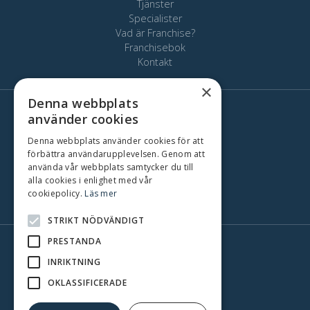
Tjänster
Specialister
Vad är Franchise?
Franchisebok
Kontakt
×
Denna webbplats
använder cookies
Här finns vi
Stockholm
Denna webbplats använder cookies för att
Oslo
förbättra användarupplevelsen. Genom att
använda vår webbplats samtycker du till
Köpenhamn
alla cookies i enlighet med vår
Göteborg
cookiepolicy.
Läs mer
Malmö
STRIKT NÖDVÄNDIGT
PRESTANDA
INRIKTNING
OKLASSIFICERADE
'