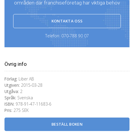
områden där franchiseföretag har viktiga behov
KONTAKTA OSS
Telefon:
070-788 90 07
Övrig info
Förlag:
Liber AB
Utgiven:
2015-03-28
Utgåva:
2
Språk:
Svenska
ISBN:
978-91-47-11683-6
Pris:
275 SEK
BESTÄLL BOKEN