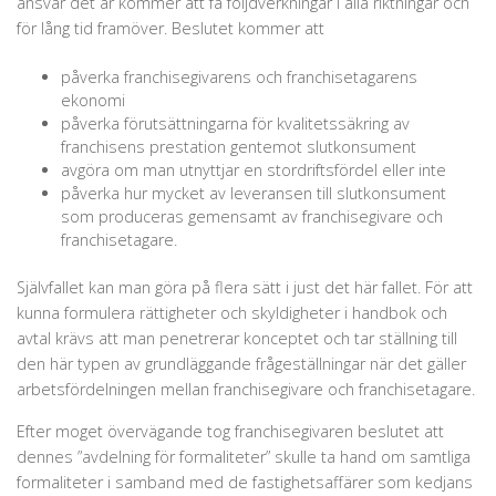
ansvar det är kommer att få följdverkningar i alla riktningar och
för lång tid framöver. Beslutet kommer att
påverka franchisegivarens och franchisetagarens
ekonomi
påverka förutsättningarna för kvalitetssäkring av
franchisens prestation gentemot slutkonsument
avgöra om man utnyttjar en stordriftsfördel eller inte
påverka hur mycket av leveransen till slutkonsument
som produceras gemensamt av franchisegivare och
franchisetagare.
Självfallet kan man göra på flera sätt i just det här fallet. För att
kunna formulera rättigheter och skyldigheter i handbok och
avtal krävs att man penetrerar konceptet och tar ställning till
den här typen av grundläggande frågeställningar när det gäller
arbetsfördelningen mellan franchisegivare och franchisetagare.
Efter moget övervägande tog franchisegivaren beslutet att
dennes ”avdelning för formaliteter” skulle ta hand om samtliga
formaliteter i samband med de fastighetsaffärer som kedjans