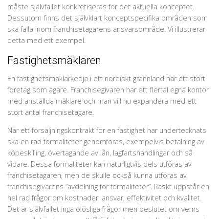
måste självfallet konkretiseras för det aktuella konceptet.
Dessutom finns det självklart konceptspecifika områden som
ska falla inom franchisetagarens ansvarsområde. Vi illustrerar
detta med ett exempel.
Fastighetsmäklaren
En fastighetsmäklarkedja i ett nordiskt grannland har ett stort
företag som ägare. Franchisegivaren har ett flertal egna kontor
med anställda mäklare och man vill nu expandera med ett
stort antal franchisetagare.
När ett försäljningskontrakt för en fastighet har undertecknats
ska en rad formaliteter genomföras, exempelvis betalning av
köpeskilling, övertagande av lån, lagfartshandlingar och så
vidare. Dessa formaliteter kan naturligtvis dels utföras av
franchisetagaren, men de skulle också kunna utföras av
franchisegivarens ”avdelning för formaliteter”. Raskt uppstår en
hel rad frågor om kostnader, ansvar, effektivitet och kvalitet.
Det är självfallet inga olösliga frågor men beslutet om vems