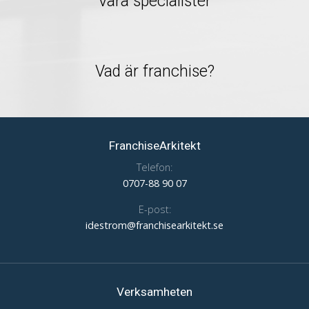
Våra specialister
Vad är franchise?
FranchiseArkitekt
Telefon:
0707-88 90 07
E-post:
idestrom@franchisearkitekt.se
Verksamheten