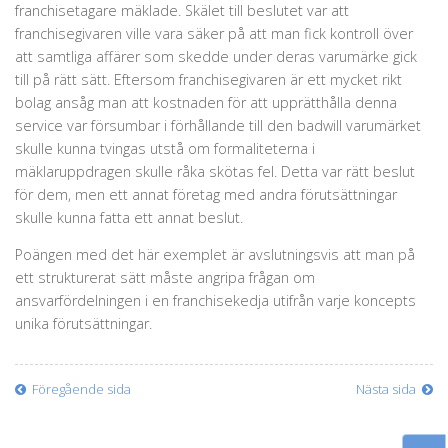
franchisetagare mäklade. Skälet till beslutet var att
franchisegivaren ville vara säker på att man fick kontroll över
att samtliga affärer som skedde under deras varumärke gick
till på rätt sätt. Eftersom franchisegivaren är ett mycket rikt
bolag ansåg man att kostnaden för att upprätthålla denna
service var försumbar i förhållande till den badwill varumärket
skulle kunna tvingas utstå om formaliteterna i
mäklaruppdragen skulle råka skötas fel. Detta var rätt beslut
för dem, men ett annat företag med andra förutsättningar
skulle kunna fatta ett annat beslut.
Poängen med det här exemplet är avslutningsvis att man på
ett strukturerat sätt måste angripa frågan om
ansvarfördelningen i en franchisekedja utifrån varje koncepts
unika förutsättningar.
Föregående sida
Nästa sida